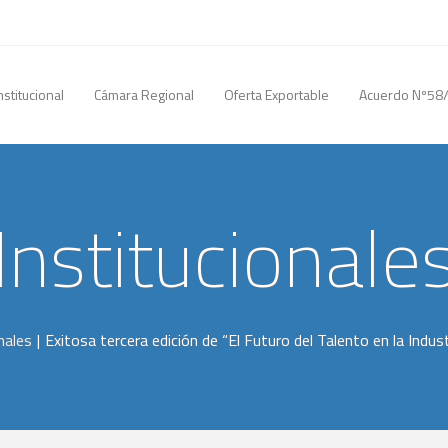
nstitucional
Cámara Regional
Oferta Exportable
Acuerdo Nº58
Institucionale
nales
|
Exitosa tercera edición de “El Futuro del Talento en la Indus