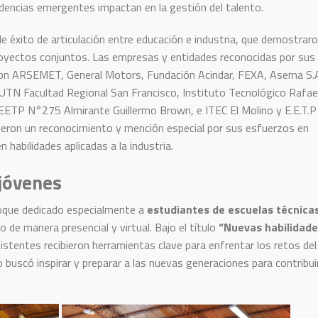
ndencias emergentes impactan en la gestión del talento.
e éxito de articulación entre educación e industria, que demostraro
royectos conjuntos. Las empresas y entidades reconocidas por sus
ron ARSEMET, General Motors, Fundación Acindar, FEXA, Asema S.A
 UTN Facultad Regional San Francisco, Instituto Tecnológico Rafae
 EETP N°275 Almirante Guillermo Brown, e ITEC El Molino y E.E.T.P
bieron un reconocimiento y mención especial por sus esfuerzos en
 habilidades aplicadas a la industria.
 jóvenes
bloque dedicado especialmente a
estudiantes de escuelas técnica
 de manera presencial y virtual. Bajo el título
“Nuevas habilidad
sistentes recibieron herramientas clave para enfrentar los retos del
 buscó inspirar y preparar a las nuevas generaciones para contribuir