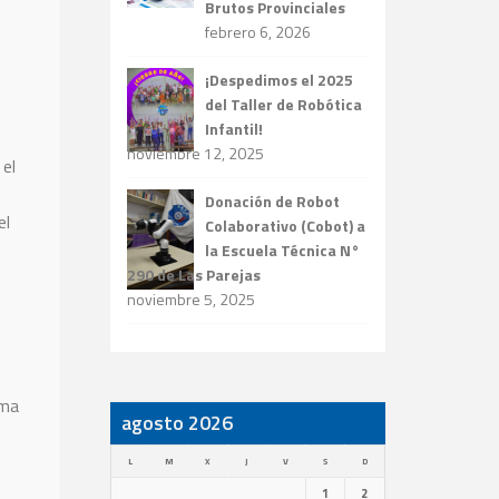
Brutos Provinciales
febrero 6, 2026
¡Despedimos el 2025
e
del Taller de Robótica
Infantil!
noviembre 12, 2025
 el
Donación de Robot
el
Colaborativo (Cobot) a
la Escuela Técnica N°
290 de Las Parejas
noviembre 5, 2025
ema
agosto 2026
L
M
X
J
V
S
D
1
2