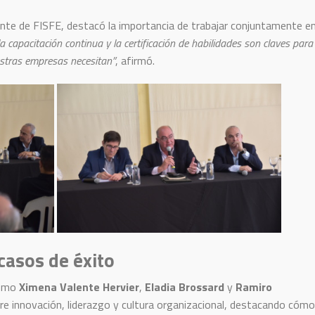
ente de FISFE, destacó la importancia de trabajar conjuntamente e
 capacitación continua y la certificación de habilidades son claves para
uestras empresas necesitan”
, afirmó.
casos de éxito
como
Ximena Valente Hervier
,
Eladia Brossard
y
Ramiro
re innovación, liderazgo y cultura organizacional, destacando cómo