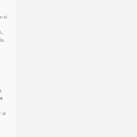
n el
.,
la,
s
,
es
 al