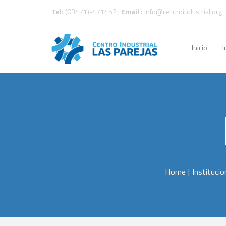
Tel:
(03471)-471452 |
Email :
info@centroindustrial.org
Inicio
I
Home
|
Institucio