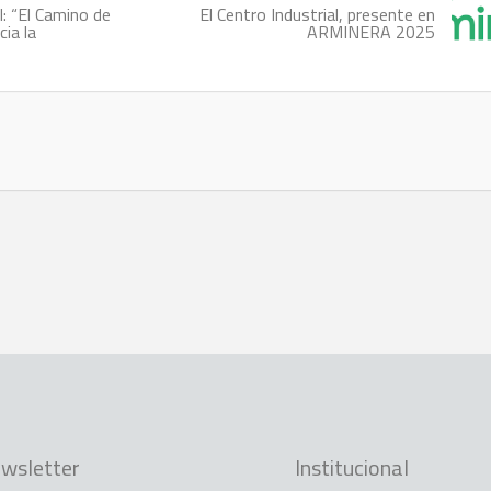
l: “El Camino de
El Centro Industrial, presente en
ia la
ARMINERA 2025
wsletter
Institucional