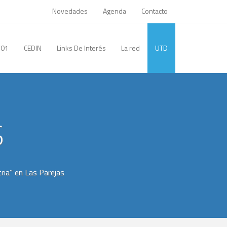
Novedades
Agenda
Contacto
/01
CEDIN
Links De Interés
La red
UTD
s
tria” en Las Parejas